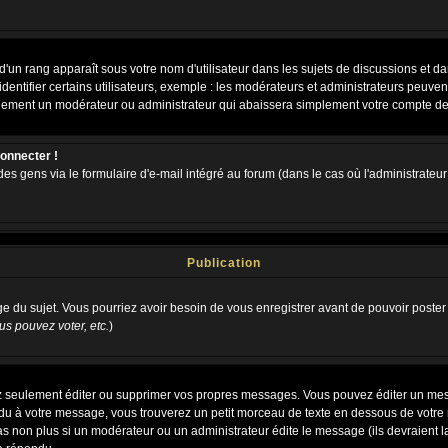
d'un rang apparaît sous votre nom d'utilisateur dans les sujets de discussions et dans
tifier certains utilisateurs, exemple : les modérateurs et administrateurs peuvent 
bablement un modérateur ou administrateur qui abaissera simplement votre compte d
connecter !
 gens via le formulaire d'e-mail intégré au forum (dans le cas où l'administrateur aur
Publication
age du sujet. Vous pourriez avoir besoin de vous enregistrer avant de pouvoir poster
s pouvez voter, etc.
)
 seulement éditer ou supprimer vos propres messages. Vous pouvez éditer un messa
 à votre message, vous trouverez un petit morceau de texte en dessous de votre me
 pas non plus si un modérateur ou un administrateur édite le message (ils devraient l