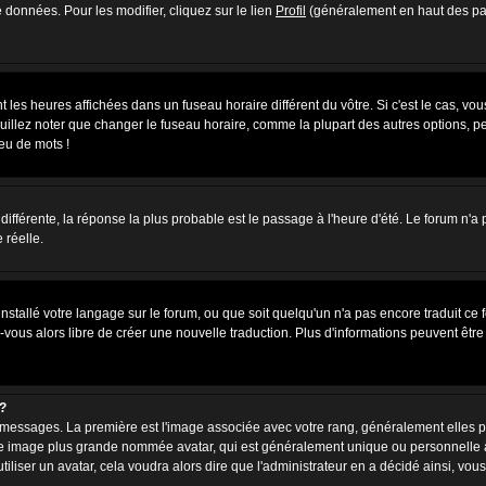
 données. Pour les modifier, cliquez sur le lien
Profil
(généralement en haut des pag
 les heures affichées dans un fuseau horaire différent du vôtre. Si c'est le cas, vo
uillez noter que changer le fuseau horaire, comme la plupart des autres options, peu
jeu de mots !
s différente, la réponse la plus probable est le passage à l'heure d'été. Le forum n'a
 réelle.
 installé votre langage sur le forum, ou que soit quelqu'un n'a pas encore traduit c
z-vous alors libre de créer une nouvelle traduction. Plus d'informations peuvent êtr
?
des messages. La première est l'image associée avec votre rang, généralement elles
une image plus grande nommée avatar, qui est généralement unique ou personnelle à c
utiliser un avatar, cela voudra alors dire que l'administrateur en a décidé ainsi, 