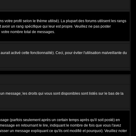
 votre profil selon le thème utilisé). La plupart des forums utilisent les rangs
avoir un rang spécifique qui leur est propre. Veuillez ne pas poster
e votre nombre total de messages.
ait activé cette fonctionnalité). Ceci, pour éviter l'utilisation malveillante du
 un message; les droits qui vous sont disponibles sont listés sur le bas de la
ge (parfois seulement après un certain temps après qu'il soit posté) en
ssage en retournant le lire, indiquant le nombre de fois que vous l'avez
aisser un message expliquant ce qu'ils ont modifié et pourquoi). Veuillez noter