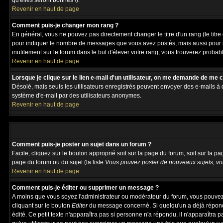
qu'elles seront bonnes !).
Revenir en haut de page
Comment puis-je changer mon rang ?
En général, vous ne pouvez pas directement changer le titre d'un rang (le titre 
pour indiquer le nombre de messages que vous avez postés, mais aussi pour iden
inutilement sur le forum dans le but d'élever votre rang; vous trouverez pro
Revenir en haut de page
Lorsque je clique sur le lien e-mail d'un utilisateur, on me demande de me 
Désolé, mais seuls les utilisateurs enregistrés peuvent envoyer des e-mails à des
système d'e-mail par des utilisateurs anonymes.
Revenir en haut de page
Comment puis-je poster un sujet dans un forum ?
Facile, cliquez sur le bouton approprié soit sur la page du forum, soit sur la p
page du forum ou du sujet (la liste
Vous pouvez poster de nouveaux sujets, vou
Revenir en haut de page
Comment puis-je éditer ou supprimer un message ?
A moins que vous soyez l'administrateur ou modérateur du forum, vous pouvez
cliquant sur le bouton
Editer
du message concerné. Si quelqu'un a déjà répondu
édité. Ce petit texte n'apparaîtra pas si personne n'a répondu, il n'apparaîtra