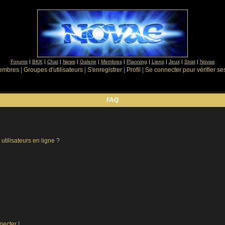
Forums
|
BKK
|
Chat
|
News
|
Galerie
|
Membres
|
Planning
|
Liens
|
Jeux
|
Strat
|
Novae
Membres
|
Groupes d'utilisateurs
|
S'enregistrer
|
Profil
|
Se connecter pour vérifier s
FAQ
utilisateurs en ligne ?
necter !