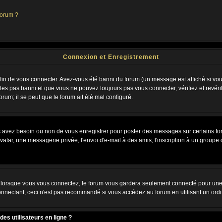
forum ?
Connexion et Enregistrement
n de vous connecter. Avez-vous été banni du forum (un message est affiché si vous 
tes pas banni et que vous ne pouvez toujours pas vous connecter, vérifiez et revéri
orum; il se peut que le forum ait été mal configuré.
us avez besoin ou non de vous enregistrer pour poster des messages sur certains fo
atar, une messagerie privée, l'envoi d'e-mail à des amis, l'inscription à un groupe d
lorsque vous vous connectez, le forum vous gardera seulement connecté pour une pé
nnectant; ceci n'est pas recommandé si vous accédez au forum en utilisant un ordina
es utilisateurs en ligne ?