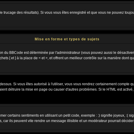
 le trucage des résultats). Si vous vous êtes enregistré et que vous ne pouvez toujo
Mise en forme et types de sujets
ion du BBCode est déterminée par l'administrateur (vous pouvez aussi le désactiver
s [ et ] à la place de < et >, et offrent un meilleur contrôle sur la manière dont q
 dessus. Si vous êtes autorisé à l'utiliser, vous vous rendrez certainement compte
raient détruire la mise en page ou causer d'autres problèmes. Si le HTML est activé
r certains sentiments en utilisant un petit code, exemple : :) signifie joyeux, :( sig
car ils peuvent vite rendre un message illisible et un modérateur pourrait décider