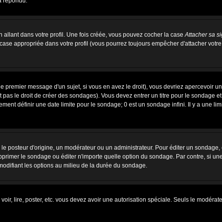
a répondu.
allant dans votre profil. Une fois créée, vous pouvez cocher la case
Attacher sa s
case appropriée dans votre profil (vous pourrez toujours empêcher d'attacher votre
e premier message d'un sujet, si vous en avez le droit), vous devriez apercevoir u
 pas le droit de créer des sondages). Vous devez entrer un titre pour le sondage e
ent définir une date limite pour le sondage; 0 est un sondage infini. Il y a une limi
osteur d'origine, un modérateur ou un administrateur. Pour éditer un sondage, cli
primer le sondage ou éditer n'importe quelle option du sondage. Par contre, si un
 modifiant les options au milieu de la durée du sondage.
 voir, lire, poster, etc. vous devez avoir une autorisation spéciale. Seuls le modér