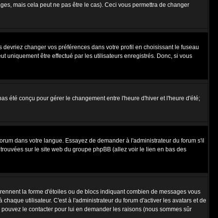
es, mais cela peut ne pas être le cas). Ceci vous permettra de changer
us devriez changer vos préférences dans votre profil en choisissant le fuseau
t uniquement être effectué par les utilisateurs enregistrés. Donc, si vous
 pas été conçu pour gérer le changement entre l'heure d'hiver et l'heure d'été;
e forum dans votre langue. Essayez de demander à l'administrateur du forum s'il
e trouvées sur le site web du groupe phpBB (allez voir le lien en bas des
 prennent la forme d'étoiles ou de blocs indiquant combien de messages vous
haque utilisateur. C'est à l'administrateur du forum d'activer les avatars et de
vous pouvez le contacter pour lui en demander les raisons (nous sommes sûr