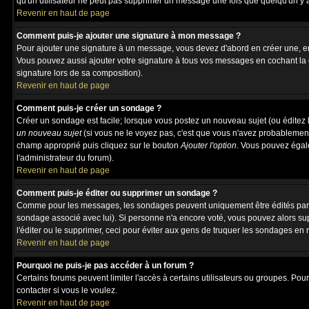
qu'un utilisateur ne peut pas supprimer un message une fois que quelqu'un y 
Revenir en haut de page
Comment puis-je ajouter une signature à mon message ?
Pour ajouter une signature à un message, vous devez d'abord en créer une, en 
Vous pouvez aussi ajouter votre signature à tous vos messages en cochant la 
signature lors de sa composition).
Revenir en haut de page
Comment puis-je créer un sondage ?
Créer un sondage est facile; lorsque vous postez un nouveau sujet (ou éditez l
un nouveau sujet
(si vous ne le voyez pas, c'est que vous n'avez probablement
champ approprié puis cliquez sur le bouton
Ajouter l'option
. Vous pouvez égalem
l'administrateur du forum).
Revenir en haut de page
Comment puis-je éditer ou supprimer un sondage ?
Comme pour les messages, les sondages peuvent uniquement être édités par le p
sondage associé avec lui). Si personne n'a encore voté, vous pouvez alors sup
l'éditer ou le supprimer, ceci pour éviter aux gens de truquer les sondages en
Revenir en haut de page
Pourquoi ne puis-je pas accéder à un forum ?
Certains forums peuvent limiter l'accès à certains utilisateurs ou groupes. Pour
contacter si vous le voulez.
Revenir en haut de page