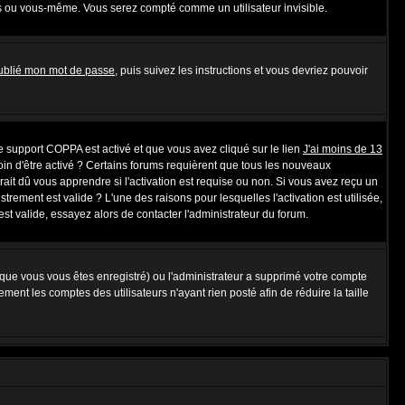
s ou vous-même. Vous serez compté comme un utilisateur invisible.
oublié mon mot de passe
, puis suivez les instructions et vous devriez pouvoir
 le support COPPA est activé et que vous avez cliqué sur le lien
J'ai moins de 13
oin d'être activé ? Certains forums requièrent que tous les nouveaux
ait dû vous apprendre si l'activation est requise ou non. Si vous avez reçu un
strement est valide ? L'une des raisons pour lesquelles l'activation est utilisée,
t valide, essayez alors de contacter l'administrateur du forum.
rsque vous vous êtes enregistré) ou l'administrateur a supprimé votre compte
ent les comptes des utilisateurs n'ayant rien posté afin de réduire la taille