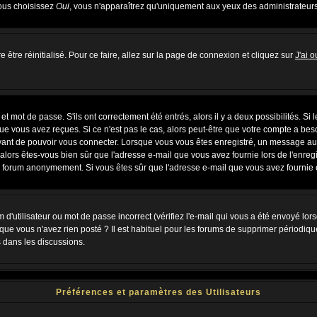
vous choisissez
Oui
, vous n'apparaîtrez qu'uniquement aux yeux des administrateur
 être réinitialisé. Pour ce faire, allez sur la page de connexion et cliquez sur
J'ai 
 mot de passe. S'ils ont correctement été entrés, alors il y a deux possibilités. Si
ue vous avez reçues. Si ce n'est pas le cas, alors peut-être que votre compte a bes
avant de pouvoir vous connecter. Lorsque vous vous êtes enregistré, un message aur
u, alors êtes-vous bien sûr que l'adresse e-mail que vous avez fournie lors de l'enregi
u forum anonymement. Si vous êtes sûr que l'adresse e-mail que vous avez fournie es
d'utilisateur ou mot de passe incorrect (vérifiez l'e-mail qui vous a été envoyé lo
que vous n'avez rien posté ? Il est habituel pour les forums de supprimer périodiquem
 dans les discussions.
Préférences et paramètres des Utilisateurs