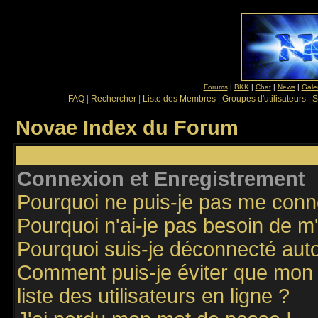
Forums
|
BKK
|
Chat
|
News
|
Gale
FAQ
|
Rechercher
|
Liste des Membres
|
Groupes d'utilisateurs
|
S
Novae Index du Forum
Connexion et Enregistrement
Pourquoi ne puis-je pas me conn
Pourquoi n'ai-je pas besoin de m'
Pourquoi suis-je déconnecté au
Comment puis-je éviter que mon n
liste des utilisateurs en ligne ?