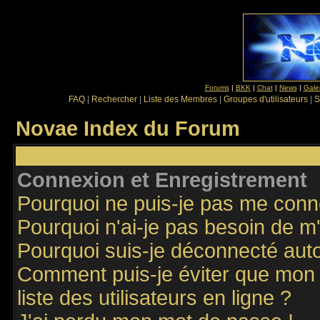
Forums
|
BKK
|
Chat
|
News
|
Gale
FAQ
|
Rechercher
|
Liste des Membres
|
Groupes d'utilisateurs
|
S
Novae Index du Forum
Connexion et Enregistrement
Pourquoi ne puis-je pas me conn
Pourquoi n'ai-je pas besoin de m'
Pourquoi suis-je déconnecté au
Comment puis-je éviter que mon n
liste des utilisateurs en ligne ?