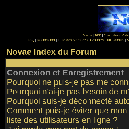
Forums
|
BKK
|
Chat
|
News
|
Gale
FAQ
|
Rechercher
|
Liste des Membres
|
Groupes d'utilisateurs
|
S
Novae Index du Forum
Connexion et Enregistrement
Pourquoi ne puis-je pas me conn
Pourquoi n'ai-je pas besoin de m'
Pourquoi suis-je déconnecté au
Comment puis-je éviter que mon n
liste des utilisateurs en ligne ?