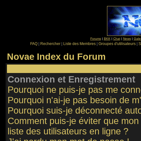
Forums
|
BKK
|
Chat
|
News
|
Gale
FAQ
|
Rechercher
|
Liste des Membres
|
Groupes d'utilisateurs
|
S
Novae Index du Forum
Connexion et Enregistrement
Pourquoi ne puis-je pas me conn
Pourquoi n'ai-je pas besoin de m'
Pourquoi suis-je déconnecté au
Comment puis-je éviter que mon n
liste des utilisateurs en ligne ?