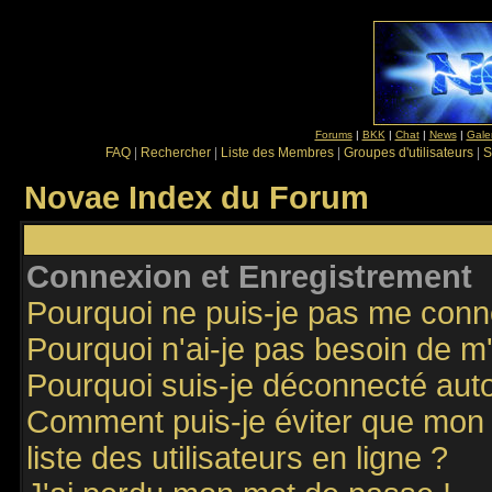
Forums
|
BKK
|
Chat
|
News
|
Gale
FAQ
|
Rechercher
|
Liste des Membres
|
Groupes d'utilisateurs
|
S
Novae Index du Forum
Connexion et Enregistrement
Pourquoi ne puis-je pas me conn
Pourquoi n'ai-je pas besoin de m'
Pourquoi suis-je déconnecté au
Comment puis-je éviter que mon n
liste des utilisateurs en ligne ?