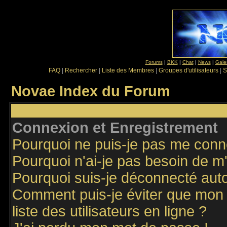
Forums
|
BKK
|
Chat
|
News
|
Gale
FAQ
|
Rechercher
|
Liste des Membres
|
Groupes d'utilisateurs
|
S
Novae Index du Forum
Connexion et Enregistrement
Pourquoi ne puis-je pas me conn
Pourquoi n'ai-je pas besoin de m'
Pourquoi suis-je déconnecté au
Comment puis-je éviter que mon n
liste des utilisateurs en ligne ?