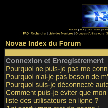
Forums
|
BKK
|
Chat
|
News
|
Gale
FAQ
|
Rechercher
|
Liste des Membres
|
Groupes d'utilisateurs
|
S
Novae Index du Forum
Connexion et Enregistrement
Pourquoi ne puis-je pas me conn
Pourquoi n'ai-je pas besoin de m'
Pourquoi suis-je déconnecté au
Comment puis-je éviter que mon n
liste des utilisateurs en ligne ?