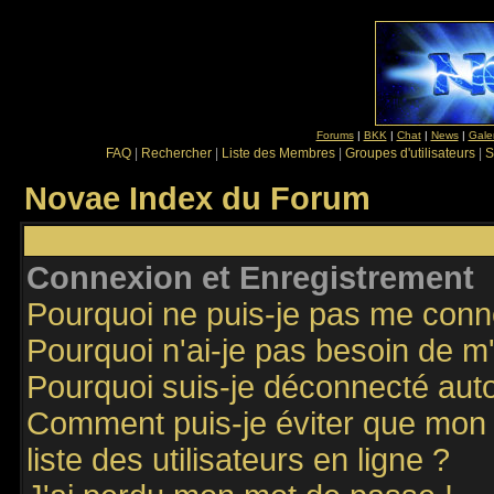
Forums
|
BKK
|
Chat
|
News
|
Gale
FAQ
|
Rechercher
|
Liste des Membres
|
Groupes d'utilisateurs
|
S
Novae Index du Forum
Connexion et Enregistrement
Pourquoi ne puis-je pas me conn
Pourquoi n'ai-je pas besoin de m'
Pourquoi suis-je déconnecté au
Comment puis-je éviter que mon n
liste des utilisateurs en ligne ?