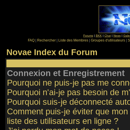
Forums
|
BKK
|
Chat
|
News
|
Gale
FAQ
|
Rechercher
|
Liste des Membres
|
Groupes d'utilisateurs
|
S
Novae Index du Forum
Connexion et Enregistrement
Pourquoi ne puis-je pas me conn
Pourquoi n'ai-je pas besoin de m'
Pourquoi suis-je déconnecté au
Comment puis-je éviter que mon n
liste des utilisateurs en ligne ?