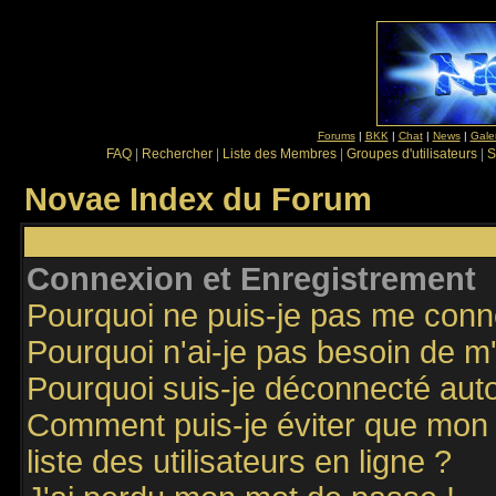
Forums
|
BKK
|
Chat
|
News
|
Gale
FAQ
|
Rechercher
|
Liste des Membres
|
Groupes d'utilisateurs
|
S
Novae Index du Forum
Connexion et Enregistrement
Pourquoi ne puis-je pas me conn
Pourquoi n'ai-je pas besoin de m'
Pourquoi suis-je déconnecté au
Comment puis-je éviter que mon n
liste des utilisateurs en ligne ?