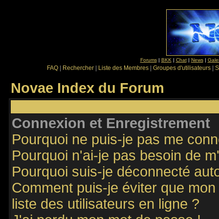
Forums
|
BKK
|
Chat
|
News
|
Gale
FAQ
|
Rechercher
|
Liste des Membres
|
Groupes d'utilisateurs
|
S
Novae Index du Forum
Connexion et Enregistrement
Pourquoi ne puis-je pas me conn
Pourquoi n'ai-je pas besoin de m'
Pourquoi suis-je déconnecté au
Comment puis-je éviter que mon n
liste des utilisateurs en ligne ?