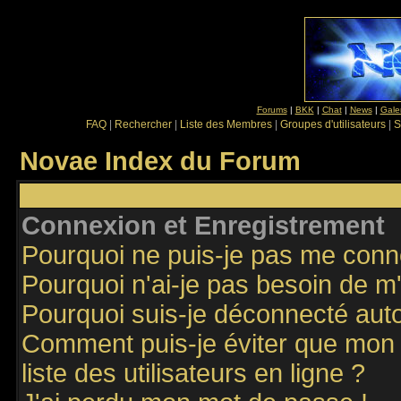
Forums
|
BKK
|
Chat
|
News
|
Gale
FAQ
|
Rechercher
|
Liste des Membres
|
Groupes d'utilisateurs
|
S
Novae Index du Forum
Connexion et Enregistrement
Pourquoi ne puis-je pas me conn
Pourquoi n'ai-je pas besoin de m'
Pourquoi suis-je déconnecté au
Comment puis-je éviter que mon n
liste des utilisateurs en ligne ?