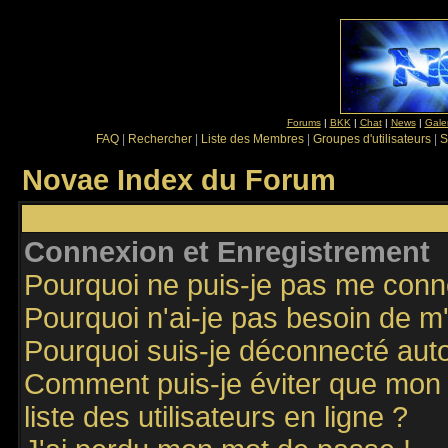
Forums
|
BKK
|
Chat
|
News
|
Gale
FAQ
|
Rechercher
|
Liste des Membres
|
Groupes d'utilisateurs
|
S
Novae Index du Forum
Connexion et Enregistrement
Pourquoi ne puis-je pas me conn
Pourquoi n'ai-je pas besoin de m'
Pourquoi suis-je déconnecté au
Comment puis-je éviter que mon n
liste des utilisateurs en ligne ?