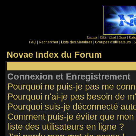
Forums
|
BKK
|
Chat
|
News
|
Gale
FAQ
|
Rechercher
|
Liste des Membres
|
Groupes d'utilisateurs
|
S
Novae Index du Forum
Connexion et Enregistrement
Pourquoi ne puis-je pas me conn
Pourquoi n'ai-je pas besoin de m'
Pourquoi suis-je déconnecté au
Comment puis-je éviter que mon n
liste des utilisateurs en ligne ?