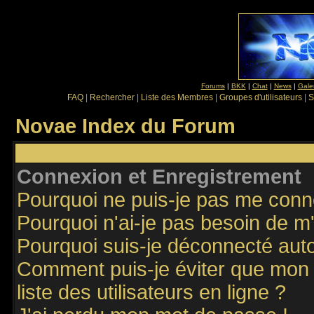
Forums
|
BKK
|
Chat
|
News
|
Gale
FAQ
|
Rechercher
|
Liste des Membres
|
Groupes d'utilisateurs
|
S
Novae Index du Forum
Connexion et Enregistrement
Pourquoi ne puis-je pas me conn
Pourquoi n'ai-je pas besoin de m'
Pourquoi suis-je déconnecté au
Comment puis-je éviter que mon n
liste des utilisateurs en ligne ?