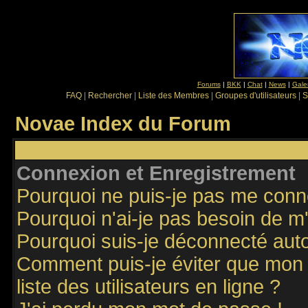
Forums
|
BKK
|
Chat
|
News
|
Gale
FAQ
|
Rechercher
|
Liste des Membres
|
Groupes d'utilisateurs
|
S
Novae Index du Forum
Connexion et Enregistrement
Pourquoi ne puis-je pas me conn
Pourquoi n'ai-je pas besoin de m'
Pourquoi suis-je déconnecté au
Comment puis-je éviter que mon n
liste des utilisateurs en ligne ?