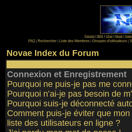
Forums
|
BKK
|
Chat
|
News
|
Gale
FAQ
|
Rechercher
|
Liste des Membres
|
Groupes d'utilisateurs
|
S
Novae Index du Forum
Connexion et Enregistrement
Pourquoi ne puis-je pas me conn
Pourquoi n'ai-je pas besoin de m'
Pourquoi suis-je déconnecté au
Comment puis-je éviter que mon n
liste des utilisateurs en ligne ?