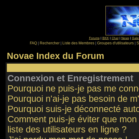
Forums
|
BKK
|
Chat
|
News
|
Gale
FAQ
|
Rechercher
|
Liste des Membres
|
Groupes d'utilisateurs
|
S
Novae Index du Forum
Connexion et Enregistrement
Pourquoi ne puis-je pas me conn
Pourquoi n'ai-je pas besoin de m'
Pourquoi suis-je déconnecté au
Comment puis-je éviter que mon n
liste des utilisateurs en ligne ?