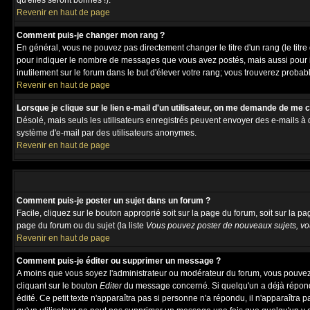
qu'elles seront bonnes !).
Revenir en haut de page
Comment puis-je changer mon rang ?
En général, vous ne pouvez pas directement changer le titre d'un rang (le titre 
pour indiquer le nombre de messages que vous avez postés, mais aussi pour iden
inutilement sur le forum dans le but d'élever votre rang; vous trouverez pro
Revenir en haut de page
Lorsque je clique sur le lien e-mail d'un utilisateur, on me demande de me 
Désolé, mais seuls les utilisateurs enregistrés peuvent envoyer des e-mails à des
système d'e-mail par des utilisateurs anonymes.
Revenir en haut de page
Comment puis-je poster un sujet dans un forum ?
Facile, cliquez sur le bouton approprié soit sur la page du forum, soit sur la p
page du forum ou du sujet (la liste
Vous pouvez poster de nouveaux sujets, vou
Revenir en haut de page
Comment puis-je éditer ou supprimer un message ?
A moins que vous soyez l'administrateur ou modérateur du forum, vous pouvez
cliquant sur le bouton
Editer
du message concerné. Si quelqu'un a déjà répondu
édité. Ce petit texte n'apparaîtra pas si personne n'a répondu, il n'apparaîtra