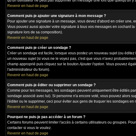
qu'un utilisateur ne peut pas supprimer un message une fois que quelqu'un y 
Revenir en haut de page
Comment puis-je ajouter une signature à mon message ?
Pour ajouter une signature à un message, vous devez d'abord en créer une, en 
Vous pouvez aussi ajouter votre signature à tous vos messages en cochant la 
signature lors de sa composition).
Revenir en haut de page
Comment puis-je créer un sondage ?
Créer un sondage est facile; lorsque vous postez un nouveau sujet (ou éditez l
un nouveau sujet
(si vous ne le voyez pas, c'est que vous n'avez probablement
champ approprié puis cliquez sur le bouton
Ajouter l'option
. Vous pouvez égalem
l'administrateur du forum).
Revenir en haut de page
Comment puis-je éditer ou supprimer un sondage ?
Comme pour les messages, les sondages peuvent uniquement être édités par le p
sondage associé avec lui). Si personne n'a encore voté, vous pouvez alors sup
l'éditer ou le supprimer, ceci pour éviter aux gens de truquer les sondages en
Revenir en haut de page
Pourquoi ne puis-je pas accéder à un forum ?
Certains forums peuvent limiter l'accès à certains utilisateurs ou groupes. Pour
contacter si vous le voulez.
Revenir en haut de page