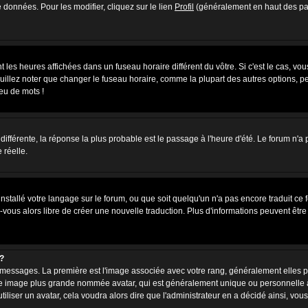
 données. Pour les modifier, cliquez sur le lien
Profil
(généralement en haut des pag
 les heures affichées dans un fuseau horaire différent du vôtre. Si c'est le cas, vo
uillez noter que changer le fuseau horaire, comme la plupart des autres options, peu
jeu de mots !
s différente, la réponse la plus probable est le passage à l'heure d'été. Le forum n'a
 réelle.
 installé votre langage sur le forum, ou que soit quelqu'un n'a pas encore traduit c
z-vous alors libre de créer une nouvelle traduction. Plus d'informations peuvent êtr
?
des messages. La première est l'image associée avec votre rang, généralement elles
une image plus grande nommée avatar, qui est généralement unique ou personnelle à c
utiliser un avatar, cela voudra alors dire que l'administrateur en a décidé ainsi, 