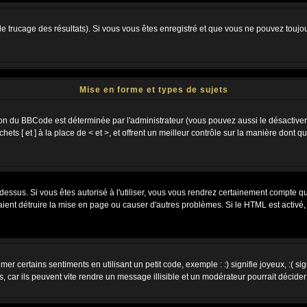
 le trucage des résultats). Si vous vous êtes enregistré et que vous ne pouvez toujo
Mise en forme et types de sujets
ion du BBCode est déterminée par l'administrateur (vous pouvez aussi le désactiver
s [ et ] à la place de < et >, et offrent un meilleur contrôle sur la manière dont q
 dessus. Si vous êtes autorisé à l'utiliser, vous vous rendrez certainement compte
raient détruire la mise en page ou causer d'autres problèmes. Si le HTML est activé
r certains sentiments en utilisant un petit code, exemple : :) signifie joyeux, :( sig
car ils peuvent vite rendre un message illisible et un modérateur pourrait décider