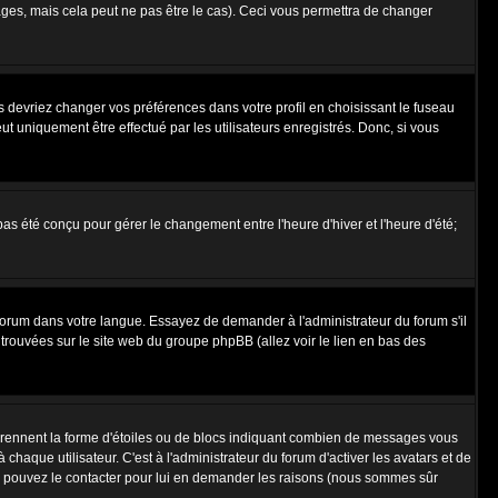
es, mais cela peut ne pas être le cas). Ceci vous permettra de changer
us devriez changer vos préférences dans votre profil en choisissant le fuseau
t uniquement être effectué par les utilisateurs enregistrés. Donc, si vous
 pas été conçu pour gérer le changement entre l'heure d'hiver et l'heure d'été;
e forum dans votre langue. Essayez de demander à l'administrateur du forum s'il
e trouvées sur le site web du groupe phpBB (allez voir le lien en bas des
 prennent la forme d'étoiles ou de blocs indiquant combien de messages vous
haque utilisateur. C'est à l'administrateur du forum d'activer les avatars et de
vous pouvez le contacter pour lui en demander les raisons (nous sommes sûr