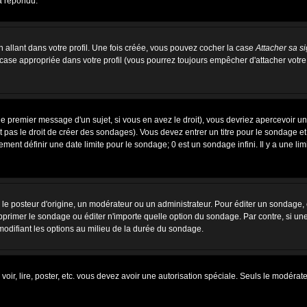
a répondu.
allant dans votre profil. Une fois créée, vous pouvez cocher la case
Attacher sa s
case appropriée dans votre profil (vous pourrez toujours empêcher d'attacher votre
e premier message d'un sujet, si vous en avez le droit), vous devriez apercevoir u
 pas le droit de créer des sondages). Vous devez entrer un titre pour le sondage e
ent définir une date limite pour le sondage; 0 est un sondage infini. Il y a une limi
osteur d'origine, un modérateur ou un administrateur. Pour éditer un sondage, cli
primer le sondage ou éditer n'importe quelle option du sondage. Par contre, si un
 modifiant les options au milieu de la durée du sondage.
 voir, lire, poster, etc. vous devez avoir une autorisation spéciale. Seuls le modér