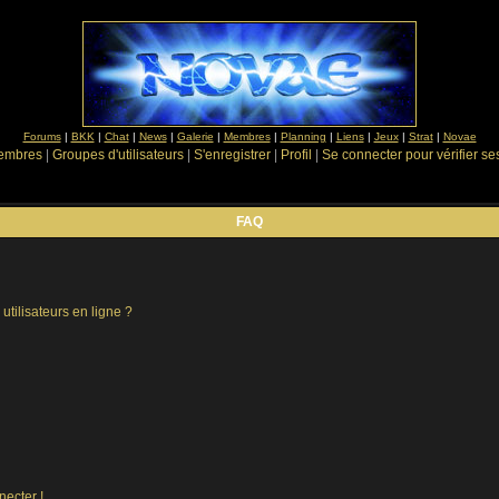
Forums
|
BKK
|
Chat
|
News
|
Galerie
|
Membres
|
Planning
|
Liens
|
Jeux
|
Strat
|
Novae
Membres
|
Groupes d'utilisateurs
|
S'enregistrer
|
Profil
|
Se connecter pour vérifier s
FAQ
utilisateurs en ligne ?
necter !