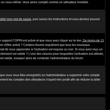
s ou vous-même. Vous serez compté comme un utilisateur invisible.
oublié mon mot de passe
, puis suivez les instructions et vous devriez pouvoir
 le support COPPA est activé et que vous avez cliqué sur le lien
J'ai moins de 13
oin d'être activé ? Certains forums requièrent que tous les nouveaux
ait dû vous apprendre si l'activation est requise ou non. Si vous avez reçu un
strement est valide ? L'une des raisons pour lesquelles l'activation est utilisée,
t valide, essayez alors de contacter l'administrateur du forum.
rsque vous vous êtes enregistré) ou l'administrateur a supprimé votre compte
ent les comptes des utilisateurs n'ayant rien posté afin de réduire la taille