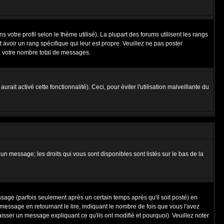
 votre profil selon le thème utilisé). La plupart des forums utilisent les rangs
avoir un rang spécifique qui leur est propre. Veuillez ne pas poster
e votre nombre total de messages.
ait activé cette fonctionnalité). Ceci, pour éviter l'utilisation malveillante du
 un message; les droits qui vous sont disponibles sont listés sur le bas de la
ge (parfois seulement après un certain temps après qu'il soit posté) en
ssage en retournant le lire, indiquant le nombre de fois que vous l'avez
aisser un message expliquant ce qu'ils ont modifié et pourquoi). Veuillez noter