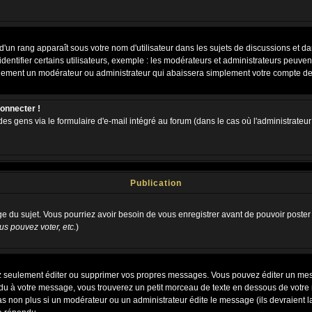
d'un rang apparaît sous votre nom d'utilisateur dans les sujets de discussions et dans
tifier certains utilisateurs, exemple : les modérateurs et administrateurs peuvent 
bablement un modérateur ou administrateur qui abaissera simplement votre compte d
connecter !
 gens via le formulaire d'e-mail intégré au forum (dans le cas où l'administrateur aur
Publication
age du sujet. Vous pourriez avoir besoin de vous enregistrer avant de pouvoir poster
s pouvez voter, etc.
)
 seulement éditer ou supprimer vos propres messages. Vous pouvez éditer un messa
 à votre message, vous trouverez un petit morceau de texte en dessous de votre me
 pas non plus si un modérateur ou un administrateur édite le message (ils devraient l