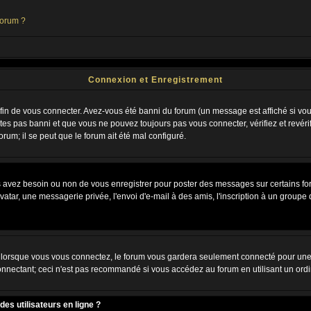
forum ?
Connexion et Enregistrement
n de vous connecter. Avez-vous été banni du forum (un message est affiché si vous 
tes pas banni et que vous ne pouvez toujours pas vous connecter, vérifiez et revéri
orum; il se peut que le forum ait été mal configuré.
us avez besoin ou non de vous enregistrer pour poster des messages sur certains fo
atar, une messagerie privée, l'envoi d'e-mail à des amis, l'inscription à un groupe d
lorsque vous vous connectez, le forum vous gardera seulement connecté pour une pé
nnectant; ceci n'est pas recommandé si vous accédez au forum en utilisant un ordina
es utilisateurs en ligne ?