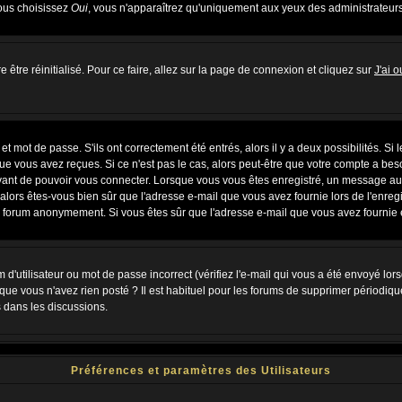
vous choisissez
Oui
, vous n'apparaîtrez qu'uniquement aux yeux des administrateur
 être réinitialisé. Pour ce faire, allez sur la page de connexion et cliquez sur
J'ai 
 mot de passe. S'ils ont correctement été entrés, alors il y a deux possibilités. Si
ue vous avez reçues. Si ce n'est pas le cas, alors peut-être que votre compte a bes
avant de pouvoir vous connecter. Lorsque vous vous êtes enregistré, un message aur
u, alors êtes-vous bien sûr que l'adresse e-mail que vous avez fournie lors de l'enregi
u forum anonymement. Si vous êtes sûr que l'adresse e-mail que vous avez fournie es
d'utilisateur ou mot de passe incorrect (vérifiez l'e-mail qui vous a été envoyé lo
que vous n'avez rien posté ? Il est habituel pour les forums de supprimer périodiquem
 dans les discussions.
Préférences et paramètres des Utilisateurs