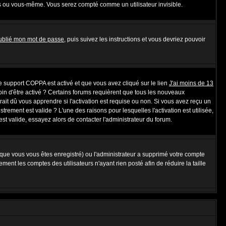
s ou vous-même. Vous serez compté comme un utilisateur invisible.
oublié mon mot de passe
, puis suivez les instructions et vous devriez pouvoir
 le support COPPA est activé et que vous avez cliqué sur le lien
J'ai moins de 13
oin d'être activé ? Certains forums requièrent que tous les nouveaux
ait dû vous apprendre si l'activation est requise ou non. Si vous avez reçu un
strement est valide ? L'une des raisons pour lesquelles l'activation est utilisée,
t valide, essayez alors de contacter l'administrateur du forum.
rsque vous vous êtes enregistré) ou l'administrateur a supprimé votre compte
ent les comptes des utilisateurs n'ayant rien posté afin de réduire la taille