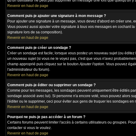
qu'un utilisateur ne peut pas supprimer un message une fois que quelqu'un y 
Revenir en haut de page
Comment puis-je ajouter une signature à mon message ?
Pour ajouter une signature à un message, vous devez d'abord en créer une, en 
Vous pouvez aussi ajouter votre signature à tous vos messages en cochant la 
signature lors de sa composition).
Revenir en haut de page
Comment puis-je créer un sondage ?
Créer un sondage est facile; lorsque vous postez un nouveau sujet (ou éditez l
un nouveau sujet
(si vous ne le voyez pas, c'est que vous n'avez probablement
champ approprié puis cliquez sur le bouton
Ajouter l'option
. Vous pouvez égalem
l'administrateur du forum).
Revenir en haut de page
Comment puis-je éditer ou supprimer un sondage ?
Comme pour les messages, les sondages peuvent uniquement être édités par le p
sondage associé avec lui). Si personne n'a encore voté, vous pouvez alors sup
l'éditer ou le supprimer, ceci pour éviter aux gens de truquer les sondages en
Revenir en haut de page
Pourquoi ne puis-je pas accéder à un forum ?
Certains forums peuvent limiter l'accès à certains utilisateurs ou groupes. Pour
contacter si vous le voulez.
Revenir en haut de page