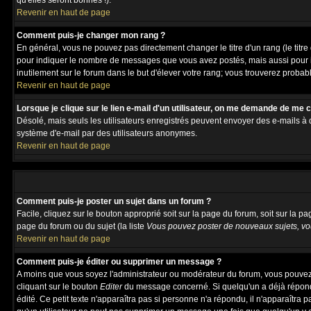
qu'elles seront bonnes !).
Revenir en haut de page
Comment puis-je changer mon rang ?
En général, vous ne pouvez pas directement changer le titre d'un rang (le titre 
pour indiquer le nombre de messages que vous avez postés, mais aussi pour iden
inutilement sur le forum dans le but d'élever votre rang; vous trouverez pro
Revenir en haut de page
Lorsque je clique sur le lien e-mail d'un utilisateur, on me demande de me 
Désolé, mais seuls les utilisateurs enregistrés peuvent envoyer des e-mails à des
système d'e-mail par des utilisateurs anonymes.
Revenir en haut de page
Comment puis-je poster un sujet dans un forum ?
Facile, cliquez sur le bouton approprié soit sur la page du forum, soit sur la p
page du forum ou du sujet (la liste
Vous pouvez poster de nouveaux sujets, vou
Revenir en haut de page
Comment puis-je éditer ou supprimer un message ?
A moins que vous soyez l'administrateur ou modérateur du forum, vous pouvez
cliquant sur le bouton
Editer
du message concerné. Si quelqu'un a déjà répondu
édité. Ce petit texte n'apparaîtra pas si personne n'a répondu, il n'apparaîtra