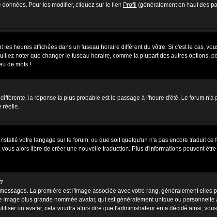
 données. Pour les modifier, cliquez sur le lien
Profil
(généralement en haut des pag
 les heures affichées dans un fuseau horaire différent du vôtre. Si c'est le cas, vo
uillez noter que changer le fuseau horaire, comme la plupart des autres options, peu
jeu de mots !
s différente, la réponse la plus probable est le passage à l'heure d'été. Le forum n'a
 réelle.
 installé votre langage sur le forum, ou que soit quelqu'un n'a pas encore traduit c
z-vous alors libre de créer une nouvelle traduction. Plus d'informations peuvent êtr
?
des messages. La première est l'image associée avec votre rang, généralement elles
une image plus grande nommée avatar, qui est généralement unique ou personnelle à c
utiliser un avatar, cela voudra alors dire que l'administrateur en a décidé ainsi, 