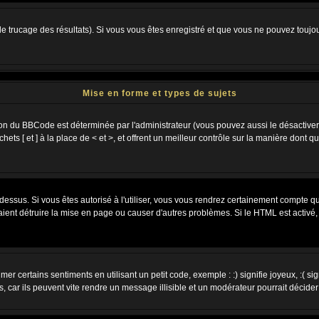
 le trucage des résultats). Si vous vous êtes enregistré et que vous ne pouvez toujo
Mise en forme et types de sujets
ion du BBCode est déterminée par l'administrateur (vous pouvez aussi le désactiver
s [ et ] à la place de < et >, et offrent un meilleur contrôle sur la manière dont q
 dessus. Si vous êtes autorisé à l'utiliser, vous vous rendrez certainement compte
raient détruire la mise en page ou causer d'autres problèmes. Si le HTML est activé
r certains sentiments en utilisant un petit code, exemple : :) signifie joyeux, :( sig
car ils peuvent vite rendre un message illisible et un modérateur pourrait décider