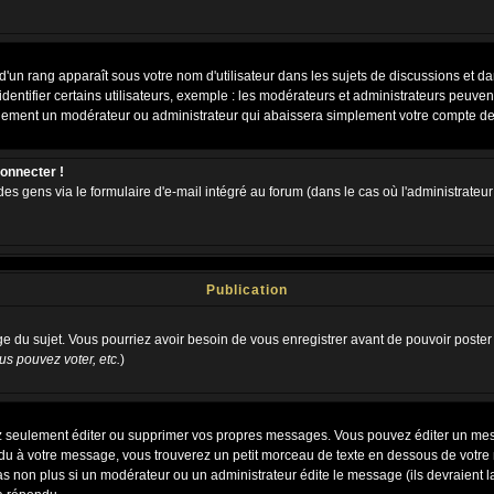
d'un rang apparaît sous votre nom d'utilisateur dans les sujets de discussions et dans
tifier certains utilisateurs, exemple : les modérateurs et administrateurs peuvent 
bablement un modérateur ou administrateur qui abaissera simplement votre compte d
connecter !
 gens via le formulaire d'e-mail intégré au forum (dans le cas où l'administrateur aur
Publication
age du sujet. Vous pourriez avoir besoin de vous enregistrer avant de pouvoir poster
s pouvez voter, etc.
)
 seulement éditer ou supprimer vos propres messages. Vous pouvez éditer un messa
 à votre message, vous trouverez un petit morceau de texte en dessous de votre me
 pas non plus si un modérateur ou un administrateur édite le message (ils devraient l