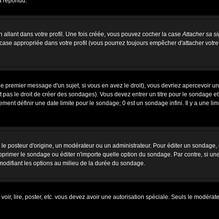
a répondu.
allant dans votre profil. Une fois créée, vous pouvez cocher la case
Attacher sa s
case appropriée dans votre profil (vous pourrez toujours empêcher d'attacher votre
e premier message d'un sujet, si vous en avez le droit), vous devriez apercevoir u
 pas le droit de créer des sondages). Vous devez entrer un titre pour le sondage e
ent définir une date limite pour le sondage; 0 est un sondage infini. Il y a une limi
osteur d'origine, un modérateur ou un administrateur. Pour éditer un sondage, cli
primer le sondage ou éditer n'importe quelle option du sondage. Par contre, si un
 modifiant les options au milieu de la durée du sondage.
 voir, lire, poster, etc. vous devez avoir une autorisation spéciale. Seuls le modér