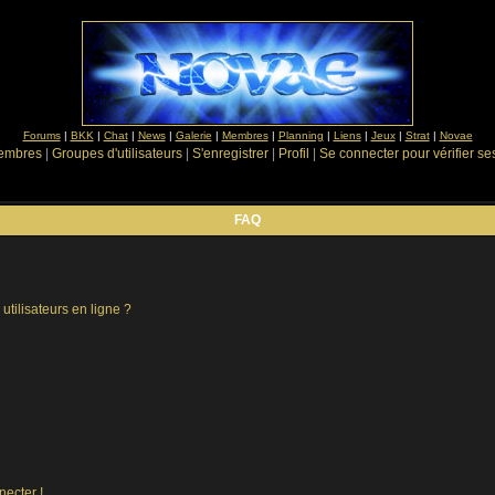
Forums
|
BKK
|
Chat
|
News
|
Galerie
|
Membres
|
Planning
|
Liens
|
Jeux
|
Strat
|
Novae
Membres
|
Groupes d'utilisateurs
|
S'enregistrer
|
Profil
|
Se connecter pour vérifier s
FAQ
utilisateurs en ligne ?
necter !