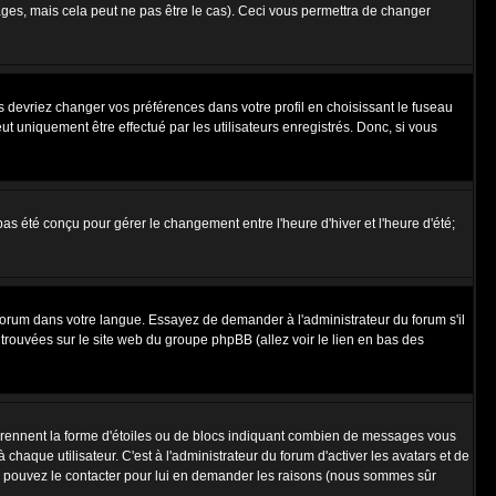
es, mais cela peut ne pas être le cas). Ceci vous permettra de changer
us devriez changer vos préférences dans votre profil en choisissant le fuseau
t uniquement être effectué par les utilisateurs enregistrés. Donc, si vous
 pas été conçu pour gérer le changement entre l'heure d'hiver et l'heure d'été;
e forum dans votre langue. Essayez de demander à l'administrateur du forum s'il
e trouvées sur le site web du groupe phpBB (allez voir le lien en bas des
 prennent la forme d'étoiles ou de blocs indiquant combien de messages vous
haque utilisateur. C'est à l'administrateur du forum d'activer les avatars et de
vous pouvez le contacter pour lui en demander les raisons (nous sommes sûr