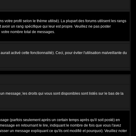
 votre profil selon le thème utilisé). La plupart des forums utilisent les rangs
avoir un rang spécifique qui leur est propre. Veuillez ne pas poster
e votre nombre total de messages.
ait activé cette fonctionnalité). Ceci, pour éviter l'utilisation malveillante du
 un message; les droits qui vous sont disponibles sont listés sur le bas de la
ge (parfois seulement après un certain temps après qu'il soit posté) en
ssage en retournant le lire, indiquant le nombre de fois que vous l'avez
aisser un message expliquant ce qu'ils ont modifié et pourquoi). Veuillez noter