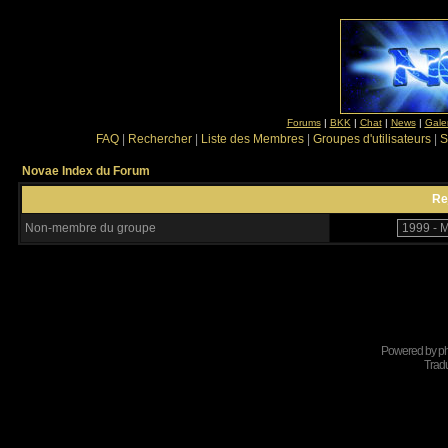
Forums
|
BKK
|
Chat
|
News
|
Gale
FAQ
|
Rechercher
|
Liste des Membres
|
Groupes d'utilisateurs
|
S
Novae Index du Forum
Re
Non-membre du groupe
Powered by
p
Tradu