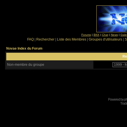
Forums
|
BKK
|
Chat
|
News
|
Gale
FAQ
|
Rechercher
|
Liste des Membres
|
Groupes d'utilisateurs
|
S
Novae Index du Forum
Re
Non-membre du groupe
Powered by
p
Tradu