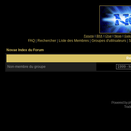
Forums
|
BKK
|
Chat
|
News
|
Gale
FAQ
|
Rechercher
|
Liste des Membres
|
Groupes d'utilisateurs
|
S
Novae Index du Forum
Re
Non-membre du groupe
Powered by
p
Tradu