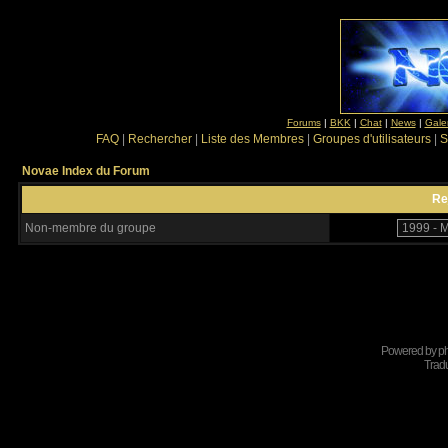
Forums
|
BKK
|
Chat
|
News
|
Gale
FAQ
|
Rechercher
|
Liste des Membres
|
Groupes d'utilisateurs
|
S
Novae Index du Forum
Re
Non-membre du groupe
Powered by
p
Tradu