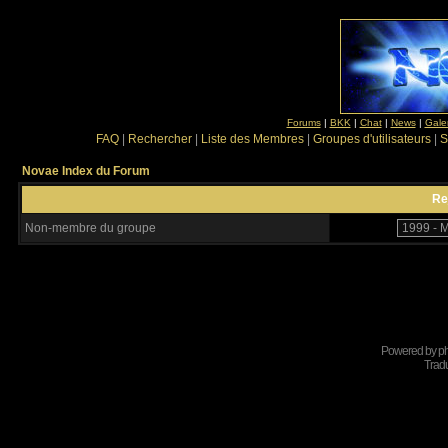
Forums
|
BKK
|
Chat
|
News
|
Gale
FAQ
|
Rechercher
|
Liste des Membres
|
Groupes d'utilisateurs
|
S
Novae Index du Forum
Re
Non-membre du groupe
Powered by
p
Tradu