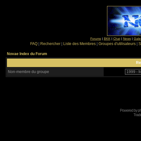
Forums
|
BKK
|
Chat
|
News
|
Gale
FAQ
|
Rechercher
|
Liste des Membres
|
Groupes d'utilisateurs
|
S
Novae Index du Forum
Re
Non-membre du groupe
Powered by
p
Tradu