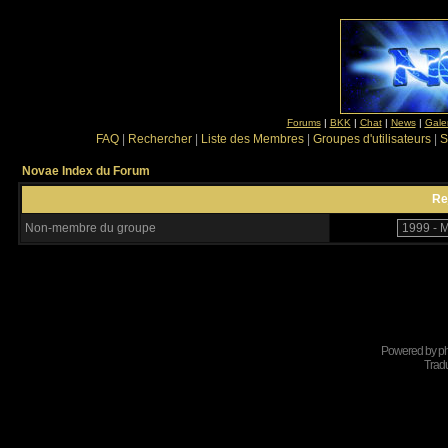
Forums
|
BKK
|
Chat
|
News
|
Gale
FAQ
|
Rechercher
|
Liste des Membres
|
Groupes d'utilisateurs
|
S
Novae Index du Forum
Re
Non-membre du groupe
Powered by
p
Tradu