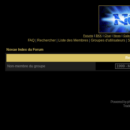
Forums
|
BKK
|
Chat
|
News
|
Gale
FAQ
|
Rechercher
|
Liste des Membres
|
Groupes d'utilisateurs
|
S
Novae Index du Forum
Re
Non-membre du groupe
Powered by
p
Tradu