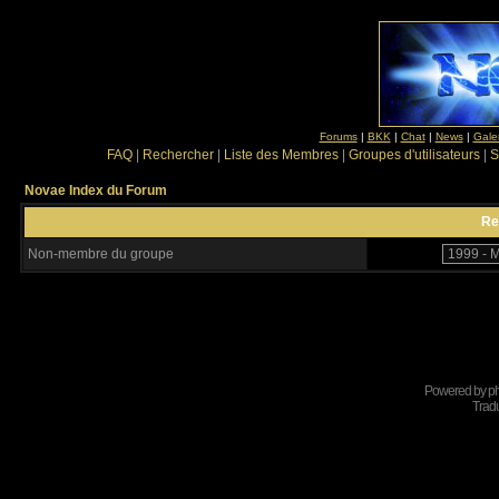
Forums
|
BKK
|
Chat
|
News
|
Gale
FAQ
|
Rechercher
|
Liste des Membres
|
Groupes d'utilisateurs
|
S
Novae Index du Forum
Re
Non-membre du groupe
Powered by
p
Tradu