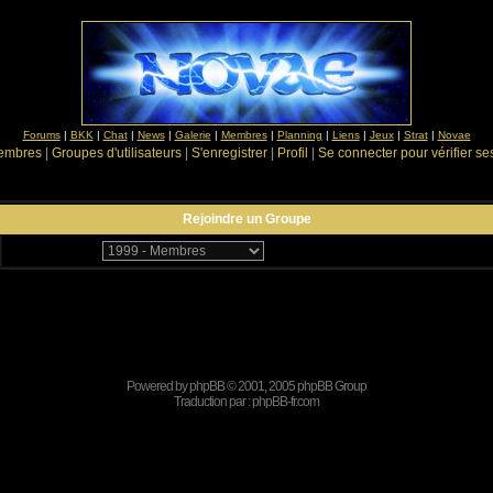
Forums
|
BKK
|
Chat
|
News
|
Galerie
|
Membres
|
Planning
|
Liens
|
Jeux
|
Strat
|
Novae
Membres
|
Groupes d'utilisateurs
|
S'enregistrer
|
Profil
|
Se connecter pour vérifier s
Rejoindre un Groupe
Powered by
phpBB
© 2001, 2005 phpBB Group
Traduction par :
phpBB-fr.com