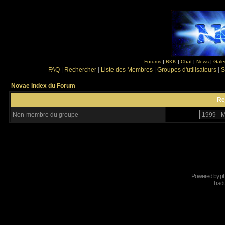
Forums
|
BKK
|
Chat
|
News
|
Gale
FAQ
|
Rechercher
|
Liste des Membres
|
Groupes d'utilisateurs
|
S
Novae Index du Forum
Re
Non-membre du groupe
Powered by
p
Tradu