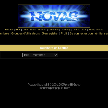
Forums
|
BKK
|
Chat
|
News
|
Galerie
|
Membres
|
Planning
|
Liens
|
Jeux
|
Strat
|
Novae
Membres
|
Groupes d'utilisateurs
|
S'enregistrer
|
Profil
|
Se connecter pour vérifier s
Rejoindre un Groupe
Powered by
phpBB
© 2001, 2005 phpBB Group
Traduction par :
phpBB-fr.com