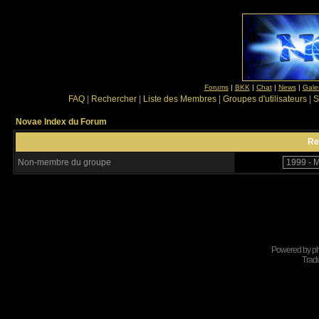
Forums
|
BKK
|
Chat
|
News
|
Gale
FAQ
|
Rechercher
|
Liste des Membres
|
Groupes d'utilisateurs
|
S
Novae Index du Forum
Re
Non-membre du groupe
Powered by
p
Tradu