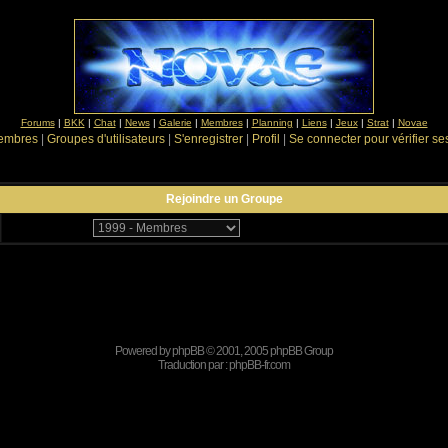
Forums
|
BKK
|
Chat
|
News
|
Galerie
|
Membres
|
Planning
|
Liens
|
Jeux
|
Strat
|
Novae
Membres
|
Groupes d'utilisateurs
|
S'enregistrer
|
Profil
|
Se connecter pour vérifier s
Rejoindre un Groupe
Powered by
phpBB
© 2001, 2005 phpBB Group
Traduction par :
phpBB-fr.com