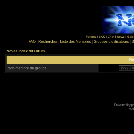
Forums
|
BKK
|
Chat
|
News
|
Gale
FAQ
|
Rechercher
|
Liste des Membres
|
Groupes d'utilisateurs
|
S
Novae Index du Forum
Re
Non-membre du groupe
Powered by
p
Tradu