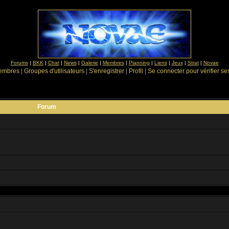
Forums
|
BKK
|
Chat
|
News
|
Galerie
|
Membres
|
Planning
|
Liens
|
Jeux
|
Strat
|
Novae
Membres
|
Groupes d'utilisateurs
|
S'enregistrer
|
Profil
|
Se connecter pour vérifier s
Forum