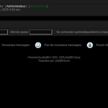
ités [
Administrateur
] [
Modérateur
]
3, 2025 4:04 am
Mot de passe:
Se connecter automatiquement à chaqu
Nouveaux messages
Pas de nouveaux messages
Forum Ve
Powered by
phpBB
© 2001, 2005 phpBB Group
Traduction par :
phpBB-fr.com