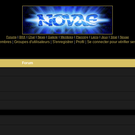
Forums
|
BKK
|
Chat
|
News
|
Galerie
|
Membres
|
Planning
|
Liens
|
Jeux
|
Strat
|
Novae
Membres
|
Groupes d'utilisateurs
|
S'enregistrer
|
Profil
|
Se connecter pour vérifier s
Forum