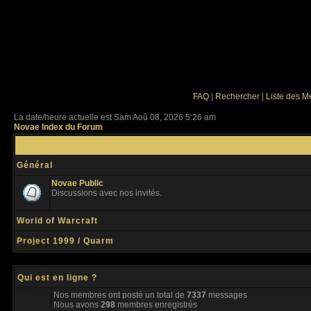
FAQ
|
Rechercher
|
Liste des 
La date/heure actuelle est Sam Aoû 08, 2026 5:26 am
Novae Index du Forum
Général
Novae Public
Discussions avec nos invités.
World of Warcraft
Project 1999 / Quarm
Qui est en ligne ?
Nos membres ont posté un total de
7337
messages
Nous avons
298
membres enregistrés