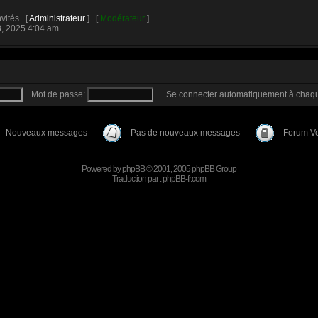
Invités [
Administrateur
] [
Modérateur
]
3, 2025 4:04 am
Mot de passe:
Se connecter automatiquement à chaqu
Nouveaux messages
Pas de nouveaux messages
Forum Ve
Powered by
phpBB
© 2001, 2005 phpBB Group
Traduction par :
phpBB-fr.com