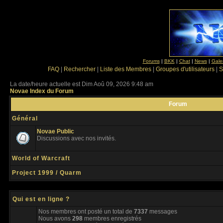
Forums
|
BKK
|
Chat
|
News
|
Gale
FAQ
|
Rechercher
|
Liste des Membres
|
Groupes d'utilisateurs
|
S
La date/heure actuelle est Dim Aoû 09, 2026 9:48 am
Novae Index du Forum
Forum
Général
Novae Public
Discussions avec nos invités.
World of Warcraft
Project 1999 / Quarm
Qui est en ligne ?
Nos membres ont posté un total de
7337
messages
Nous avons
298
membres enregistrés