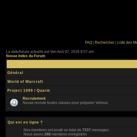
FAQ
|
Rechercher
|
Liste des 
La date/heure actuelle est Ven Aoû 07, 2026 8:57 am
Novae Index du Forum
Général
World of Warcraft
Project 1999 / Quarm
Recrutement
Novae recrute toutes classes pour préparer Velious.
Qui est en ligne ?
Nos membres ont posté un total de
7337
messages
Nous avons
298
membres enregistrés