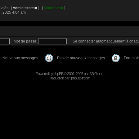
Invités [
Administrateur
] [
Modérateur
]
3, 2025 4:04 am
Mot de passe:
Se connecter automatiquement à chaqu
Nouveaux messages
Pas de nouveaux messages
Forum Ve
Powered by
phpBB
© 2001, 2005 phpBB Group
Traduction par :
phpBB-fr.com