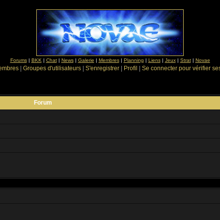
Forums
|
BKK
|
Chat
|
News
|
Galerie
|
Membres
|
Planning
|
Liens
|
Jeux
|
Strat
|
Novae
Membres
|
Groupes d'utilisateurs
|
S'enregistrer
|
Profil
|
Se connecter pour vérifier s
Forum