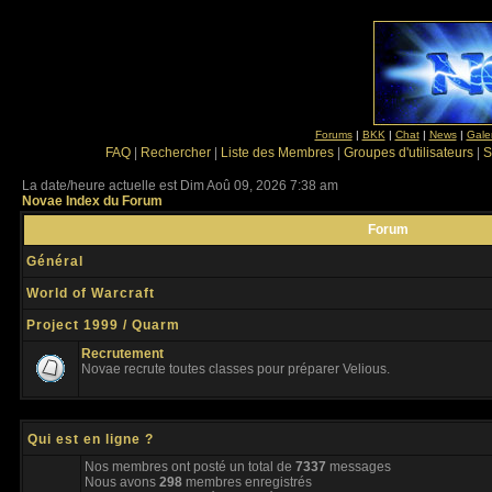
Forums
|
BKK
|
Chat
|
News
|
Gale
FAQ
|
Rechercher
|
Liste des Membres
|
Groupes d'utilisateurs
|
S
La date/heure actuelle est Dim Aoû 09, 2026 7:38 am
Novae Index du Forum
Forum
Général
World of Warcraft
Project 1999 / Quarm
Recrutement
Novae recrute toutes classes pour préparer Velious.
Qui est en ligne ?
Nos membres ont posté un total de
7337
messages
Nous avons
298
membres enregistrés