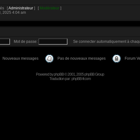
ités [
Administrateur
] [
Modérateur
]
3, 2025 4:04 am
Mot de passe:
Se connecter automatiquement à chaqu
Nouveaux messages
Pas de nouveaux messages
Forum Ve
Powered by
phpBB
© 2001, 2005 phpBB Group
Traduction par :
phpBB-fr.com