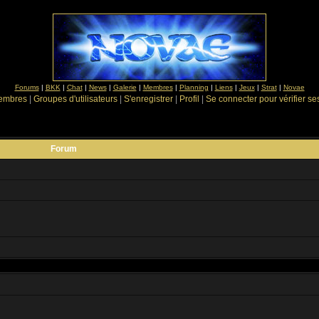
Forums
|
BKK
|
Chat
|
News
|
Galerie
|
Membres
|
Planning
|
Liens
|
Jeux
|
Strat
|
Novae
Membres
|
Groupes d'utilisateurs
|
S'enregistrer
|
Profil
|
Se connecter pour vérifier s
Forum