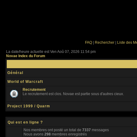
FAQ
|
Rechercher
|
Liste des 
La date/heure actuelle est Ven Aoû 07, 2026 11:54 pm
Novae Index du Forum
Général
World of Warcraft
Recrutement
Le recrutement est clos. Novae est partie sous d'autres cieux.
Project 1999 / Quarm
Qui est en ligne ?
Nos membres ont posté un total de
7337
messages
Nous avons
298
membres enregistrés