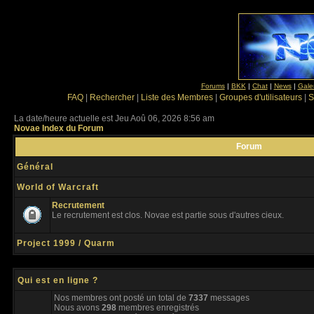
Forums
|
BKK
|
Chat
|
News
|
Gale
FAQ
|
Rechercher
|
Liste des Membres
|
Groupes d'utilisateurs
|
S
La date/heure actuelle est Jeu Aoû 06, 2026 8:56 am
Novae Index du Forum
Forum
Général
World of Warcraft
Recrutement
Le recrutement est clos. Novae est partie sous d'autres cieux.
Project 1999 / Quarm
Qui est en ligne ?
Nos membres ont posté un total de
7337
messages
Nous avons
298
membres enregistrés