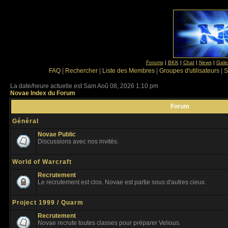
Forums
|
BKK
|
Chat
|
News
|
Gale
FAQ
|
Rechercher
|
Liste des Membres
|
Groupes d'utilisateurs
|
S
La date/heure actuelle est Sam Aoû 08, 2026 1:10 pm
Novae Index du Forum
Forum
Général
Novae Public
Discussions avec nos invités.
World of Warcraft
Recrutement
Le recrutement est clos. Novae est partie sous d'autres cieux.
Project 1999 / Quarm
Recrutement
Novae recrute toutes classes pour préparer Velious.