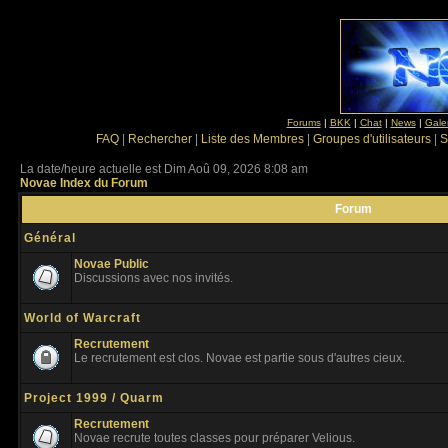
Forums
|
BKK
|
Chat
|
News
|
Gale
FAQ
|
Rechercher
|
Liste des Membres
|
Groupes d'utilisateurs
|
S
La date/heure actuelle est Dim Aoû 09, 2026 8:08 am
Novae Index du Forum
Forum
Général
Novae Public
Discussions avec nos invités.
World of Warcraft
Recrutement
Le recrutement est clos. Novae est partie sous d'autres cieux.
Project 1999 / Quarm
Recrutement
Novae recrute toutes classes pour préparer Velious.