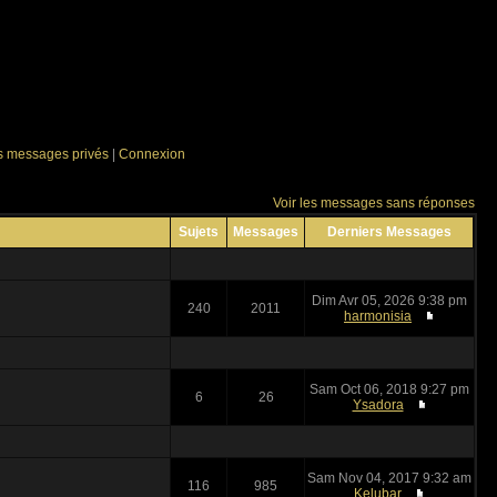
es messages privés
|
Connexion
Voir les messages sans réponses
Sujets
Messages
Derniers Messages
Dim Avr 05, 2026 9:38 pm
240
2011
harmonisia
Sam Oct 06, 2018 9:27 pm
6
26
Ysadora
Sam Nov 04, 2017 9:32 am
116
985
Kelubar