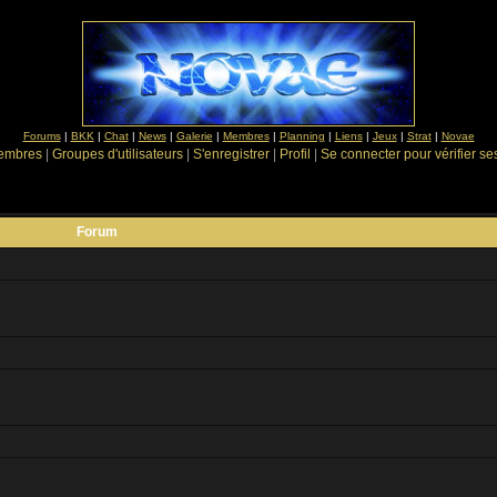
Forums
|
BKK
|
Chat
|
News
|
Galerie
|
Membres
|
Planning
|
Liens
|
Jeux
|
Strat
|
Novae
Membres
|
Groupes d'utilisateurs
|
S'enregistrer
|
Profil
|
Se connecter pour vérifier s
Forum