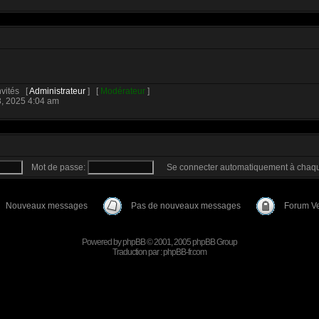
Invités [
Administrateur
] [
Modérateur
]
3, 2025 4:04 am
Mot de passe:
Se connecter automatiquement à chaqu
Nouveaux messages
Pas de nouveaux messages
Forum Ve
Powered by
phpBB
© 2001, 2005 phpBB Group
Traduction par :
phpBB-fr.com