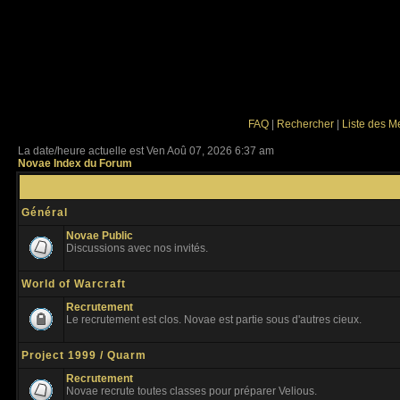
FAQ
|
Rechercher
|
Liste des 
La date/heure actuelle est Ven Aoû 07, 2026 6:37 am
Novae Index du Forum
Général
Novae Public
Discussions avec nos invités.
World of Warcraft
Recrutement
Le recrutement est clos. Novae est partie sous d'autres cieux.
Project 1999 / Quarm
Recrutement
Novae recrute toutes classes pour préparer Velious.