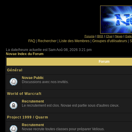
Forums
|
BKK
|
Chat
|
News
|
Gale
FAQ
|
Rechercher
|
Liste des Membres
|
Groupes d'utilisateurs
|
S
La date/heure actuelle est Sam Aoû 08, 2026 3:21 pm
Novae Index du Forum
Forum
Général
Novae Public
Discussions avec nos invités.
World of Warcraft
Recrutement
Le recrutement est clos. Novae est partie sous d'autres cieux.
Project 1999 / Quarm
Recrutement
Novae recrute toutes classes pour préparer Velious.