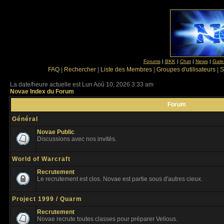
Forums
|
BKK
|
Chat
|
News
|
Gale
FAQ
|
Rechercher
|
Liste des Membres
|
Groupes d'utilisateurs
|
S
La date/heure actuelle est Lun Aoû 10, 2026 3:33 am
Novae Index du Forum
Forum
Général
Novae Public
Discussions avec nos invités.
World of Warcraft
Recrutement
Le recrutement est clos. Novae est partie sous d'autres cieux.
Project 1999 / Quarm
Recrutement
Novae recrute toutes classes pour préparer Velious.