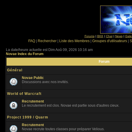
Forums
|
BKK
|
Chat
|
News
|
Gale
FAQ
|
Rechercher
|
Liste des Membres
|
Groupes d'utilisateurs
|
S
La date/heure actuelle est Dim Aoû 09, 2026 10:16 am
Novae Index du Forum
Forum
Général
Novae Public
Discussions avec nos invités.
World of Warcraft
Recrutement
Le recrutement est clos. Novae est partie sous d'autres cieux.
Project 1999 / Quarm
Recrutement
Novae recrute toutes classes pour préparer Velious.