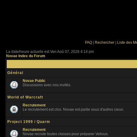
FAQ
|
Rechercher
|
Liste des 
La date/heure actuelle est Ven Aoû 07, 2026 4:14 pm
Novae Index du Forum
Général
Novae Public
Discussions avec nos invités.
World of Warcraft
Recrutement
Le recrutement est clos. Novae est partie sous d'autres cieux.
Project 1999 / Quarm
Recrutement
Novae recrute toutes classes pour préparer Velious.