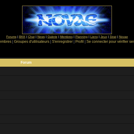
Forums
|
BKK
|
Chat
|
News
|
Galerie
|
Membres
|
Planning
|
Liens
|
Jeux
|
Strat
|
Novae
Membres
|
Groupes d'utilisateurs
|
S'enregistrer
|
Profil
|
Se connecter pour vérifier s
Forum