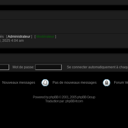
ités [
Administrateur
] [
Modérateur
]
3, 2025 4:04 am
Mot de passe:
Se connecter automatiquement à chaqu
Nouveaux messages
Pas de nouveaux messages
Forum Ve
Powered by
phpBB
© 2001, 2005 phpBB Group
Traduction par :
phpBB-fr.com