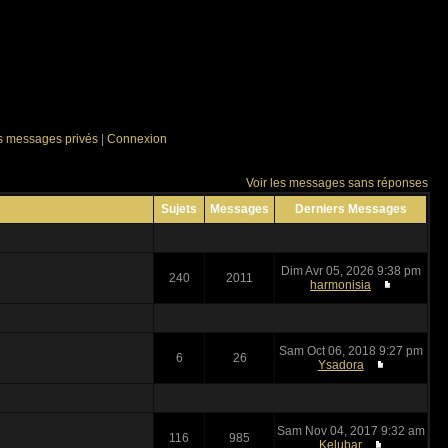
es messages privés
|
Connexion
Voir les messages sans réponses
Sujets
Messages
Derniers Messages
Dim Avr 05, 2026 9:38 pm
240
2011
harmonisia
Sam Oct 06, 2018 9:27 pm
6
26
Ysadora
Sam Nov 04, 2017 9:32 am
116
985
Kelubar